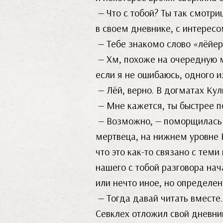
— Что с тобой? Ты так смотри
в своем дневнике, с интересо
— Тебе знакомо слово «лёйе
— Хм, похоже на очередную ме
если я не ошибаюсь, одного и
— Лёй, верно. В догматах Кул
— Мне кажется, ты быстрее по
— Возможно, — поморщилась Нё
мертвеца, на нижнем уровне 
что это как-то связано с тем
нашего с тобой разговора нач
или нечто иное, но определен
— Тогда давай читать вместе.
Севклех отложил свой дневни