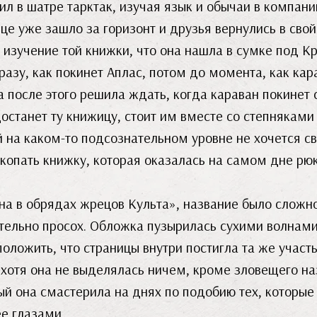
л в шатре тарктак, изучая язык и обычаи в компани
нце уже зашло за горизонт и друзья вернулись в свой
 изучение той книжки, что она нашла в сумке под 
разу, как покинет Аплас, потом до момента, как кар
 а после этого решила ждать, когда караван покинет 
останет ту книжицу, стоит им вместе со степняками 
ей на каком-то подсознательном уровне не хочется 
ткопать книжку, которая оказалась на самом дне рю
на в обрядах жрецов Культа», название было сложно
ательно просох. Обложка пузырилась сухими волнами
оложить, что страницы внутри постигла та же участ
, хотя она не выделялась ничем, кроме зловещего н
рый она смастерила на днях по подобию тех, которые
е глазами.