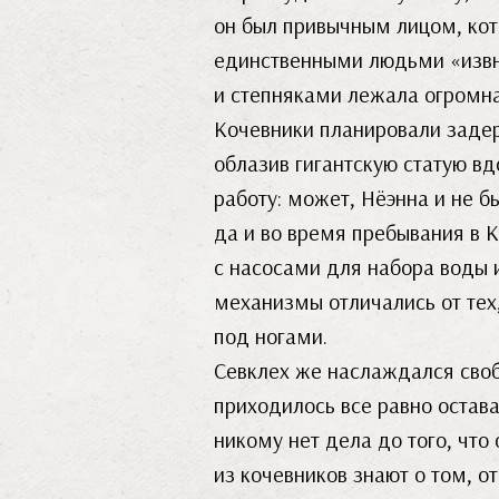
он был привычным лицом, кот
единственными людьми «извне
и степняками лежала огромна
Кочевники планировали задер
облазив гигантскую статую вд
работу: может, Нёэнна и не 
да и во время пребывания в 
с насосами для набора воды и
механизмы отличались от тех,
под ногами.
Севклех же наслаждался своб
приходилось все равно остав
никому нет дела до того, что
из кочевников знают о том, от