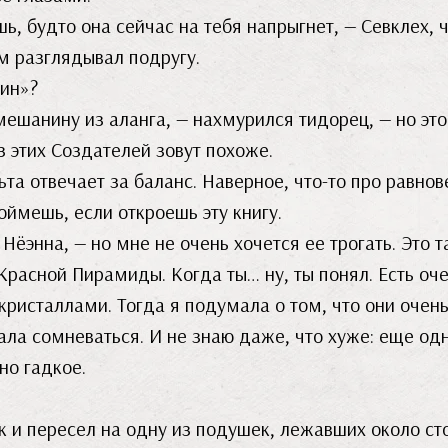
шь, будто она сейчас на тебя напрыгнет, — Севклех, 
м разглядывал подругу.
рин»?
шанину из аланга, — нахмурился тидорец, — но это 
з этих Создателей зовут похоже.
ьта отвечает за баланс. Наверное, что-то про равнов
ймешь, если откроешь эту книгу.
энна, — но мне не очень хочется ее трогать. Это т
Красной Пирамиды. Когда ты… ну, ты понял. Есть оч
и кристаллами. Тогда я подумала о том, что они очен
ала сомневаться. И не знаю даже, что хуже: еще од
но гадкое.
к и пересел на одну из подушек, лежавших около ст