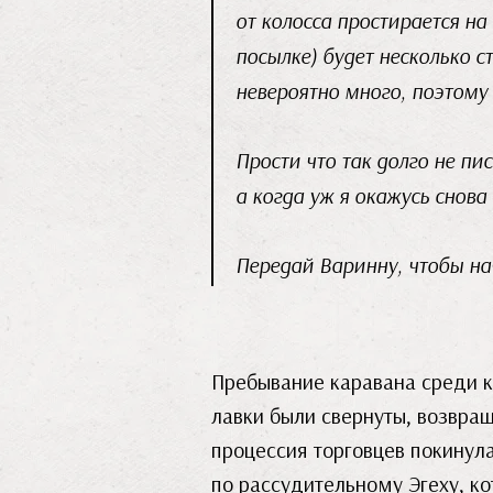
от колосса простирается на
посылке) будет несколько с
невероятно много, поэтому
Прости что так долго не пи
а когда уж я окажусь снова
Передай Варинну, чтобы нач
Пребывание каравана среди к
лавки были свернуты, возвращ
процессия торговцев покинула
по рассудительному Эгеху, ко