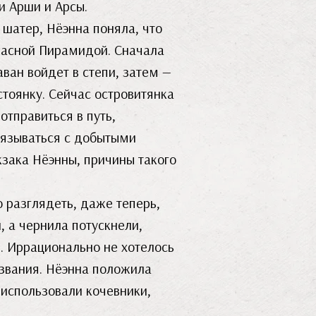
и Арши и Арсы.
 шатер, Нёэнна поняла, что
Красной Пирамидой. Сначала
аван войдет в степи, затем —
стоянку. Сейчас островитянка
отправиться в путь,
связываться с добытыми
кзака Нёэнны, причины такого
 разглядеть, даже теперь,
, а чернила потускнели,
ь. Иррационально не хотелось
азвания. Нёэнна положила
 использовали кочевники,