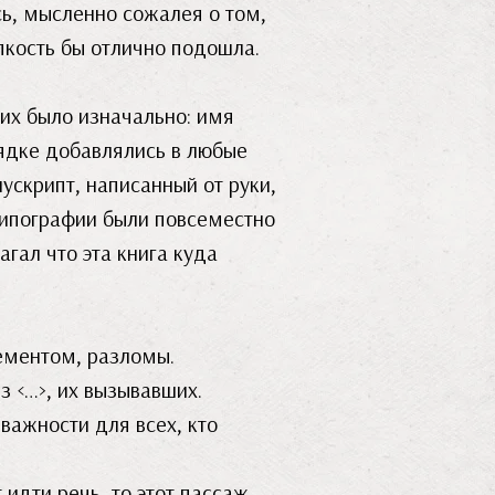
сь, мысленно сожалея о том,
рпкость бы отлично подошла.
них было изначально: имя
рядке добавлялись в любые
ускрипт, написанный от руки,
 типографии были повсеместно
агал что эта книга куда
цементом, разломы.
з <…>, их вызывавших.
важности для всех, кто
 идти речь, то этот пассаж