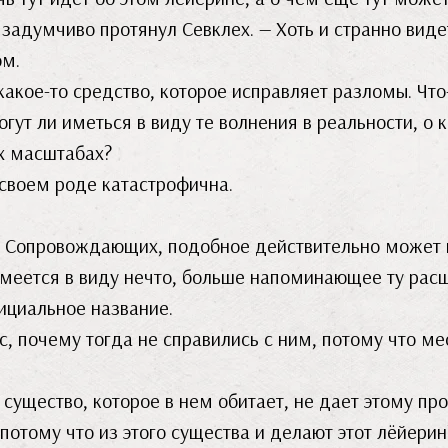
задумчиво протянул Севклех. — Хоть и странно виде
ом.
 какое-то средство, которое исправляет разломы. Что
гут ли иметься в виду те волнения в реальности, о к
х масштабах?
своем роде катастрофична.
ий Сопровождающих, подобное действительно может
имеется в виду нечто, больше напоминающее ту расщ
фициальное название.
с, почему тогда не справились с ним, потому что ме
ущество, которое в нем обитает, не дает этому про
потому что из этого существа и делают этот лёйерин?