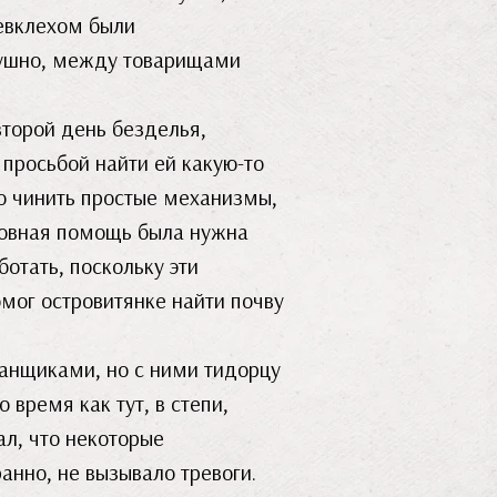
Севклехом были
адушно, между товарищами
второй день безделья,
 просьбой найти ей какую-то
о чинить простые механизмы,
новная помощь была нужна
отать, поскольку эти
омог островитянке найти почву
ванщиками, но с ними тидорцу
то время как тут, в степи,
ал, что некоторые
ранно, не вызывало тревоги.