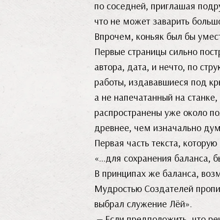
по соседней, приглашая подр
что не может заварить большо
Впрочем, коньяк был бы умес
Первые страницы сильно пост
автора, дата, и нечто, по ст
работы, издававшиеся под кры
а не напечатанный на станке
распространены уже около пол
древнее, чем изначально дум
Первая часть текста, котору
«…для сохранения баланса, б
В принципах же баланса, возм
Мудростью Создателей пропита
выбрал служение Лёй».
— Если предположить, что реч