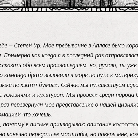
ебе — Степей Ур. Мое пребывание в Апласе было коро
 Примерно как когда я в последний раз отправлялас
ссказать обо всем произошедшем, но, думаю, ты уже 
о команда брата выловила в море по пути к материку.
также не хватит бумаги. Сейчас мы путешествуем вдв
с условиями и культурой. Мы провели среди народа С
 раз перевернули мое представление о нашей цивили
рмацией что хочешь.
 поэтому в письме прикладываю описание колоссаль
но конечно передать ее масштабы, но поверь мне, ког