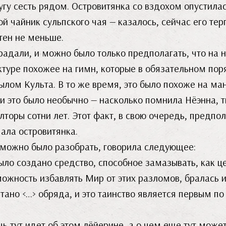
угу сесть рядом. Островитянка со вздохом опустила
й чайник сульпского чая — казалось, сейчас его те
тен не меньше.
радали, и можно было только предполагать, что на 
руктуре похожее на гимн, которые в обязательном по
лом Культа. В то же время, это было похоже на ман
, и это было необычно — насколько помнила Нёэнна,
торы сотни лет. Этот факт, в свою очередь, предпол
ала островитянка.
ю можно было разобрать, говорила следующее:
ыло создано средство, способное замазывать, как 
ожность избавлять Мир от этих разломов, бралась и
но <…> обряда, и это таинство является первым по 
ь тут идет об этом лёйерине, а о чем еще тут может