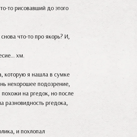
что-то рисовавший до этого
снова что-то про якорь? И,
есие… хм.
а, которую я нашла в сумке
ень нехорошее подозрение,
ь похожи на ргедок, но после
на разновидность ргедока,
олика, и похлопал