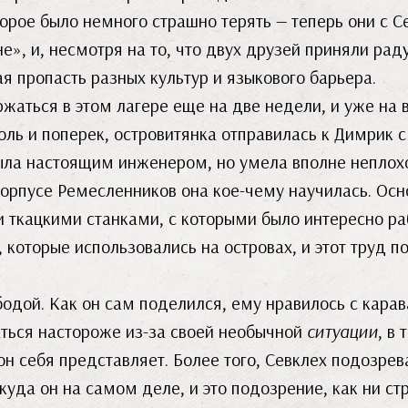
орое было немного страшно терять — теперь они с 
», и, несмотря на то, что двух друзей приняли р
я пропасть разных культур и языкового барьера.
жаться в этом лагере еще на две недели, и уже на 
оль и поперек, островитянка отправилась к Димрик с
была настоящим инженером, но умела вполне неплох
Корпусе Ремесленников она кое-чему научилась. Ос
 ткацкими станками, с которыми было интересно раб
 которые использовались на островах, и этот труд п
одой. Как он сам поделился, ему нравилось с кара
аться настороже из-за своей необычной
ситуации
, в 
 он себя представляет. Более того, Севклех подозрев
куда он на самом деле, и это подозрение, как ни ст