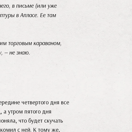
его, в письме (или уже
птуры в Апласе. Ее там
ящим торговым караваном,
, — не знаю.
ередине четвертого дня все
, а утром пятого дня
поняла, что будет скучать
комил с ней. К тому же,