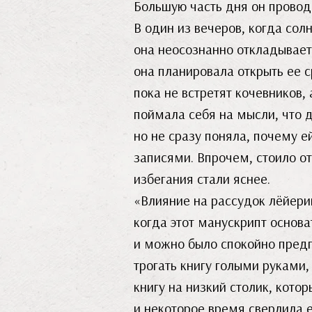
Большую часть дня он проводи
В один из вечеров, когда сол
она неосознанно откладывает
она планировала открыть ее с
пока не встретят кочевников,
поймала себя на мысли, что д
но не сразу поняла, почему 
записями. Впрочем, стоило о
избегания стали яснее.
«Влияние на рассудок лёйери
когда этот манускрипт основ
и можно было спокойно предп
трогать книгу голыми руками
книгу на низкий столик, кото
и некоторое время сверлила е