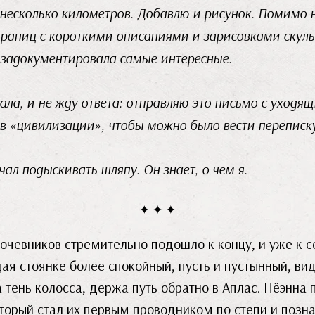
 несколько километров. Добавлю и рисунок. Помимо н
траниц с короткими описаниями и зарисовками скуль
 задокументировала самые интересные.
сала, и не жду ответа: отправляю это письмо с уход
 в «цивилизации», чтобы можно было вести переписку
ал подыскивать шляпу. Он знает, о чем я.
очевников стремительно подошло к концу, и уже к с
ая стоянке более спокойный, пусть и пустынный, вид
 тень колосса, держа путь обратно в Аплас. Нёэнна 
торый стал их первым проводником по степи и позна