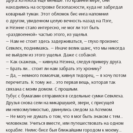
друга хотелось еще меньше. По крайней мере, они
находились на островке безопасности, куда не забредал
коварный туман. Этот обломок бис-инга напомнил
о другом, увиденном целую вечность назад на Пэге,
и Нёэнне стало интересно, не мог ли тот быть
«раздвоенной» частью этого, из ущелья.
— Нам не стоит здесь задерживаться, — глухо произнес
Севклех, поднимаясь. — Иначе велик шанс, что мы никогда
не выйдем из этого ущелья. Даже с собакой.
— Как скажешь, — кивнула Нёэнна, следуя примеру друга.
— Брать ли… стоит ли нам забрать эту хронику?
— Да, — немного помолчав, кивнул тидорец, — я хочу потом
перечитать. К тому же… это первая вещь, которая так
связана с моим домом. С прошлым.
Тубус с бумагами отправился в седельные сумки Севклеха.
Друзья снова сели на микаршушей, звери, с присущей
им невозмутимостью, двинулись следом за Асгемом.
— Не могу не думать о том, что я мог быть знаком с тем…
человеком. Учиться вместе, или путешествовать на одном
корабле. Нилис-бисе был ближайшим городом к моему…