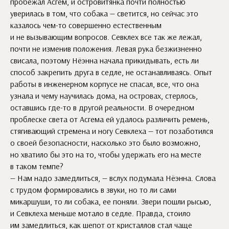
пробежал Асгем, и островитянка почти полностью
уверилась в том, что собака — светится, но сейчас это
казалось чем-то совершенно естественным
и не вызывающим вопросов. Севклех все так же лежал,
почти не изменив положения. Левая рука безжизненно
свисала, поэтому Нёэнна начала прикидывать, есть ли
способ закрепить друга в седле, не останавливаясь. Опыт
работы в инженерном корпусе не спасал, все, что она
узнала и чему научилась дома, на островах, стерлось,
оставшись где-то в другой реальности. В очередном
проблеске света от Асгема ей удалось различить ремень,
стягивающий стремена и ногу Севклеха — тот позаботился
о своей безопасности, насколько это было возможно,
но хватило бы это на то, чтобы удержать его на месте
в таком темпе?
— Нам надо замедлиться, — вслух подумала Нёэнна. Слова
с трудом формировались в звуки, но то ли сами
микаршуши, то ли собака, ее поняли. Звери пошли рысью,
и Севклеха меньше мотало в седле. Правда, стоило
им замедлиться, как шепот от кристаллов стал чаще