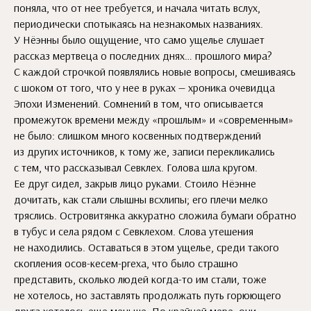
поняла, что от нее требуется, и начала читать вслух,
периодически спотыкаясь на незнакомых названиях.
У Нёэнны было ощущение, что само ущелье слушает
рассказ мертвеца о последних днях… прошлого мира?
С каждой строчкой появлялись новые вопросы, смешиваясь
с шоком от того, что у нее в руках — хроника очевидца
Эпохи Изменений. Сомнений в том, что описывается
промежуток времени между «прошлым» и «современным»
не было: слишком много косвенных подтверждений
из других источников, к тому же, записи перекликались
с тем, что рассказывал Севклех. Голова шла кругом.
Ее друг сидел, закрыв лицо руками. Стоило Нёэнне
дочитать, как стали слышны всхлипы; его плечи мелко
тряслись. Островитянка аккуратно сложила бумаги обратно
в тубус и села рядом с Севклехом. Слова утешения
не находились. Оставаться в этом ущелье, среди такого
скопления осов-кесем-ргеха, что было страшно
представить, сколько людей когда-то им стали, тоже
не хотелось, но заставлять продолжать путь горюющего