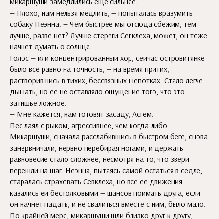
микаршуши замедлились еще сильнее.
— Плохо, нам нельзя медлить, — попыталась вразумить
собаку Нёэнна. — Чем быстрее мы отсюда сбежим, тем
лучше, разве нет? Лучше стереги Севклеха, может, он тоже
начнет думать о солнце.
Голос — или концентрированный хор, сейчас островитянке
было все равно на точность, — на время притих,
растворившись в тихих, бессвязных шепотках. Стало легче
дышать, но ее не оставляло ощущение того, что это
затишье ложное.
— Мне кажется, нам готовят засаду, Асгем.
Пес лаял с рыком, агрессивнее, чем когда-либо.
Микаршуши, сначала расслабившись в быстром беге, снова
занервничали, нервно перебирая ногами, и держать
равновесие стало сложнее, несмотря на то, что звери
перешли на шаг. Нёэнна, пытаясь самой остаться в седле,
старалась страховать Севклеха, но все ее движения
казались ей бестолковыми — шансов поймать друга, если
он начнет падать, и не свалиться вместе с ним, было мало.
По крайней мере, микаршуши шли близко друг к другу,