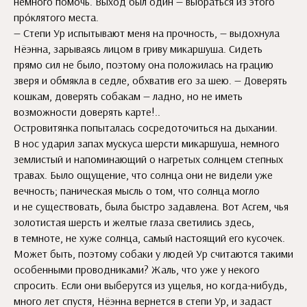
немного помочь. Выход был один — выбраться из этого
прóклятого места.
— Степи Ур испытывают меня на прочность, — выдохнула
Нёэнна, зарываясь лицом в гриву микаршуша. Сидеть
прямо сил не было, поэтому она положилась на грацию
зверя и обмякла в седле, обхватив его за шею. — Доверять
кошкам, доверять собакам — ладно, но не иметь
возможности доверять карте!..
Островитянка попыталась сосредоточиться на дыхании.
В нос ударил запах мускуса шерсти микаршуша, немного
землистый и напоминающий о нагретых солнцем степных
травах. Было ощущение, что солнца они не видели уже
вечность; паническая мысль о том, что солнца могло
и не существовать, была быстро задавлена. Вот Асгем, чья
золотистая шерсть и желтые глаза светились здесь,
в темноте, не хуже солнца, самый настоящий его кусочек.
Может быть, поэтому собаки у людей Ур считаются такими
особенными проводниками? Жаль, что уже у некого
спросить. Если они выберутся из ущелья, но когда-нибудь,
много лет спустя, Нёэнна вернется в степи Ур, и задаст