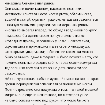
микаршуш Севклеха шел рядом.
Они скакали почти галопом, насколько позволяла
местность: кристаллы осов-кесем-ргеха, обломки скал,
зданий и статуй, скрытых туманом, не давали разогнаться
в полную мощь микаршушей. Асгем держался рядом,
иногда то выбегая вперед, то обходя всадников по кругу,
и казалось бы одним своим присутствием отгоняя
«голодных духов», населявших ущелье. Севклех ехал,
скрючившись и прижавшись к шее своего микаршуша.
Он закрывал уши руками; побелевшие костяшки можно
было различить даже в сумраке, и было похоже на то, что
помимо попытки оградить себя от зова осов-кесем-ргеха
тидорец изо всех сил пытался не дать своей голове
расколоться.
Нёэнна чувствовала себя не лучше. В глазах плыло, на краю
зрения периодически вспыхивали разноцветные искры.
Почти отрешенно она подумала о том, что такой мощной
мигрени она еще не испытывала, но в этот раз у нее
не было совсем ничего под рукой, что могло бы хоть