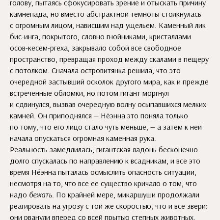
голову, пытаясь сфокусировать зрение и отыскать причину
камнепада, но вместо абстрактной темноты столкнулась
с огромным лицом, нависшим над ущельем. Каменный лик
бис-инга, покрытого, словно гнойниками, кристаллами
осов-кесем-ргеха, закрывало собой все свободное
пространство, превращая проход между скалами в пещеру
с потолком. Сначала островитянка решила, что это
очередной застывший осколок другого мира, как и прежде
встреченные обломки, но потом гигант моргнул
и сдвинулся, вызвав очередную волну осыпавшихся мелких
камней. Он приподнялся — Нёэнна это поняла только
по тому, что его лицо стало чуть меньше, — а затем к ней
начала опускаться огромная каменная рука.
Реальность замедлилась; гигантская ладонь бесконечно
долго спускалась по направлению к всадникам, и все это
время Нёэнна пыталась осмыслить опасность ситуации,
несмотря на то, что все ее существо кричало о том, что
надо
бежать
. По крайней мере, микаршуши продолжали
реагировать на угрозу с той же скоростью, что и все звери:
они рванули вперед со всей прытью степных животных.