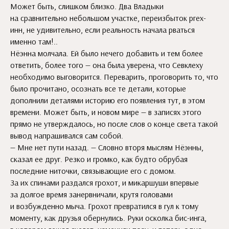
Может быть, слишком близко. Два Владыки
на сравнительно небольшом участке, переизбыток ргех-
инн, не удивительно, если реальность начала рваться
именно там!..
Нёэнна молчала. Ей было нечего добавить и тем более
ответить, более того — она была уверена, что Севклеху
необходимо выговорится. Переварить, проговорить то, что
было прочитано, осознать все те детали, которые
дополнили деталями историю его появления тут, в этом
времени. Может быть, и новом мире — в записях этого
прямо не утверждалось, но после слов о конце света такой
вывод напрашивался сам собой.
— Мне нет пути назад. — Словно вторя мыслям Нёэнны,
сказал ее друг. Резко и громко, как будто обрубая
последние ниточки, связывающие его с домом.
За их спинами раздался грохот, и микаршуши впервые
за долгое время занервничали, крутя головами
и возбужденно мыча. Грохот превратился в гул к тому
моменту, как друзья обернулись. Руки осколка бис-инга,