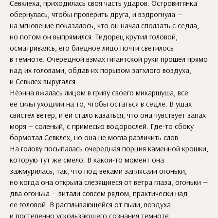
Севклеха, приходилась своя часть ударов. Островитянка
обернулась, чтобы проверить друга, и вздрогнула —
на мгновение показалось, что он начал сползать с седла,
но потом он выпрямился. Тидорец крутил головой,
осматриваясь, его бледное лицо почти светилось
в темноте. Очередной взмах гигантской руки прошел прямо
над их головами, обдав их порывом затхлого воздуха,
и Севклех выругался.
Нёэнна вжалась лицом в гриву своего микаршуша, все
ее силы уходили на то, чтобы остаться в седле. В ушах
свистел ветер, и ей стало казаться, что она чувствует запах
моря — соленый, с примесью водорослей. Где-то сбоку
бормотал Севклех, но она не могла различить слов.
На голову посыпалась очередная порция каменной крошки,
которую тут же смело. В какой-то момент она
зажмурилась, так, что под веками заплясали огоньки,
но когда она открыла слезящиеся от ветра глаза, огоньки —
два огонька — витали совсем рядом, практически над
ее головой. В расплывающейся от пыли, воздуха
и постепенно ускользающего сознания темноте