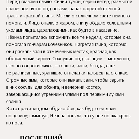
Перед глазами плыло. Синий туман, серый ветер, размытое
солнечное пятно под ногами, запах нагретой степной
травы и красной глины. Мысли о солнечном свете немного
помогали. Лицо опалило жаром, спину обдало холодными
уколами льда, царапающими, как будто в наказание.
Нёэнна попыталась вспомнить все те недели, которые она
помогала гончарам кочевников. Нагретая глина, которую
они раскапывали в отмеченных местах, красная, как
обожженный кирпич. Сохнущие под солнцем — медленно,
словно сопротивляясь, — горшки, чаши, блюда, еще
не расписанные, хранящие отпечатки пальцев на стенках.
Огромные ямы, которые они выкапывали, чтобы зарыть
в них сосуды для обжига, и вечерний костер,
завершающийся утренними углями под первыми лучами
солнца.
В этот раз холодом обдало бок, как будто ей дали
пощечину; шмыгнув, Нёэнна поняла, что у нее пошла кровь
из носа.
ПОСЛЕДНИЙ