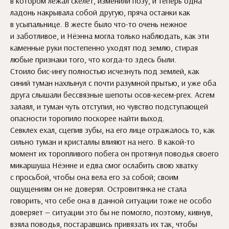
в котором лежал скелет, изменили позу, и теперь одна
ладонь накрывала собой другую, пряча останки как
в усыпальнице. В жесте было что-то очень нежное
и заботливое, и Нёэнна могла только наблюдать, как эти
каменные руки постепенно уходят под землю, стирая
любые признаки того, что когда-то здесь были.
Стоило бис-ингу полностью исчезнуть под землей, как
синий туман нахлынул с почти разумной прытью, и уже оба
друга слышали бессвязные шепоты осов-кесем-ргех. Асгем
залаял, и туман чуть отступил, но чувство подступающей
опасности торопило поскорее найти выход.
Севклех ехал, сцепив зубы, на его лице отражалось то, как
сильно туман и кристаллы влияют на него. В какой-то
момент их торопливого побега он протянул поводья своего
микаршуша Нёэнне и едва смог ослабить свою хватку
с просьбой, чтобы она вела его за собой; своим
ощущениям он не доверял. Островитянка не стала
говорить, что себе она в данной ситуации тоже не особо
доверяет — ситуации это бы не помогло, поэтому, кивнув,
взяла поводья, постаравшись привязать их так, чтобы