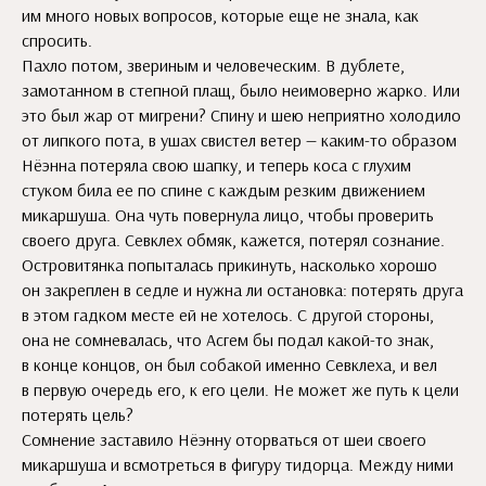
им много новых вопросов, которые еще не знала, как
спросить.
Пахло потом, звериным и человеческим. В дублете,
замотанном в степной плащ, было неимоверно жарко. Или
это был жар от мигрени? Спину и шею неприятно холодило
от липкого пота, в ушах свистел ветер — каким-то образом
Нёэнна потеряла свою шапку, и теперь коса с глухим
стуком била ее по спине с каждым резким движением
микаршуша. Она чуть повернула лицо, чтобы проверить
своего друга. Севклех обмяк, кажется, потерял сознание.
Островитянка попыталась прикинуть, насколько хорошо
он закреплен в седле и нужна ли остановка: потерять друга
в этом гадком месте ей не хотелось. С другой стороны,
она не сомневалась, что Асгем бы подал какой-то знак,
в конце концов, он был собакой именно Севклеха, и вел
в первую очередь его, к его цели. Не может же путь к цели
потерять цель?
Сомнение заставило Нёэнну оторваться от шеи своего
микаршуша и всмотреться в фигуру тидорца. Между ними