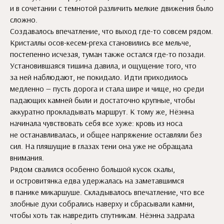
и в сочетании с темнотой различить мелкие движения было
сложно.
Создавалось впечатление, что выход где-то совсем рядом.
Кристаллы осов-кесем-ргеха становились все мельче,
постепенно исчезая, туман также остался где-то позади.
Установившаяся тишина давила, и ощущение того, что
за ней наблюдают, не покидало. Идти приходилось
медленно — пусть дорога и стала шире и чище, но среди
падающих камней были и достаточно крупные, чтобы
аккуратно прокладывать маршрут. К тому же, Нёэнна
начинала чувствовать себя все хуже: кровь из носа
не останавливалась, и общее напряжение оставляли без
сил. На пляшущие в глазах тени она уже не обращала
внимания.
Рядом свалился особенно большой кусок скалы,
и островитянка едва удержалась на заметавшимся
в панике микаршуше. Складывалось впечатление, что все
злобные духи собрались наверху и сбрасывали камни,
чтобы хоть так навредить спутникам. Нёэнна задрала