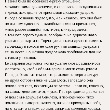
Нёэнна била по осов-кесем-ргеху отрешенно,
механическими движениями, и старалась не вслушиваться
в крики, исходящие от кристаллов с каждым ударом.
Иногда сознание подводило, и ей казалось, что она бьет
по живому существу — жалобные всхлипы-причитания,
мягко разрезающийся, как плоть, минерал, здесь,
в темноте серого тумана, воображение дорисовывало
ужасающие картины. Торчащие из скалы друзы цеплялись
за одежду и волосы не хуже рук, пытающихся удержать
ее на месте, но Нёэнна продолжала пробиваться дальше
с тупым упорством.
Ее старания окупились, когда ущелье снова расширилось
достаточно, чтобы оба микаршуша могли ехать рядом.
Правда, было так темно, что разглядеть зверя и фигуру
ее друга островитянке не удавалось, запоздало она
поняла, что свет, исходящий от Асгема — если он, конечно,
на самом деле светился, — угас. Пес продолжал держаться
рядом с микаршушем Севклеха, и периодически тихо
погавкивал. Тидорец, кажется, начинал приходить в себя,
но откуда-то сверху, со скал, сыпалась каменная крошка,