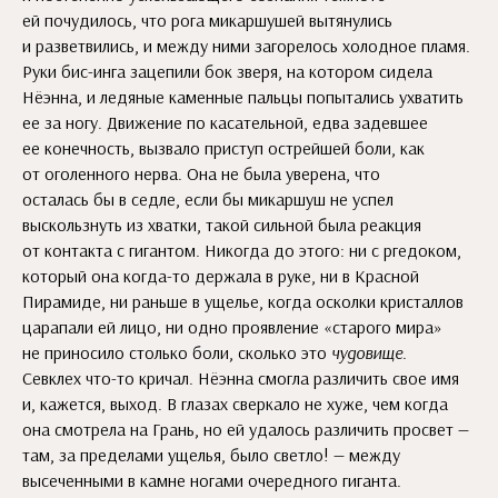
ей почудилось, что рога микаршушей вытянулись
и разветвились, и между ними загорелось холодное пламя.
Руки бис-инга зацепили бок зверя, на котором сидела
Нёэнна, и ледяные каменные пальцы попытались ухватить
ее за ногу. Движение по касательной, едва задевшее
ее конечность, вызвало приступ острейшей боли, как
от оголенного нерва. Она не была уверена, что
осталась бы в седле, если бы микаршуш не успел
выскользнуть из хватки, такой сильной была реакция
от контакта с гигантом. Никогда до этого: ни с ргедоком,
который она когда-то держала в руке, ни в Красной
Пирамиде, ни раньше в ущелье, когда осколки кристаллов
царапали ей лицо, ни одно проявление «старого мира»
не приносило столько боли, сколько это
чудовище
.
Севклех что-то кричал. Нёэнна смогла различить свое имя
и, кажется, выход. В глазах сверкало не хуже, чем когда
она смотрела на Грань, но ей удалось различить просвет —
там, за пределами ущелья, было светло! — между
высеченными в камне ногами очередного гиганта.