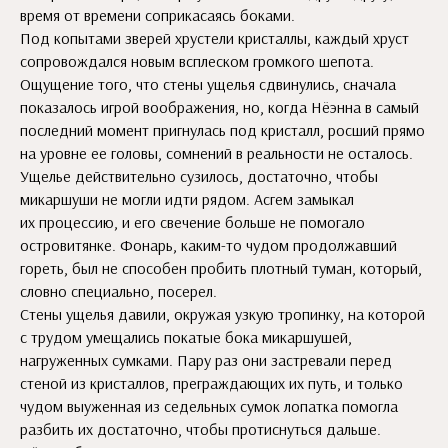
время от времени соприкасаясь боками.
Под копытами зверей хрустели кристаллы, каждый хруст
сопровождался новым всплеском громкого шепота.
Ощущение того, что стены ущелья сдвинулись, сначала
показалось игрой воображения, но, когда Нёэнна в самый
последний момент пригнулась под кристалл, росший прямо
на уровне ее головы, сомнений в реальности не осталось.
Ущелье действительно сузилось, достаточно, чтобы
микаршуши не могли идти рядом. Асгем замыкал
их процессию, и его свечение больше не помогало
островитянке. Фонарь, каким-то чудом продолжавший
гореть, был не способен пробить плотный туман, который,
словно специально, посерел.
Стены ущелья давили, окружая узкую тропинку, на которой
с трудом умещались покатые бока микаршушей,
нагруженных сумками. Пару раз они застревали перед
стеной из кристаллов, преграждающих их путь, и только
чудом выуженная из седельных сумок лопатка помогла
разбить их достаточно, чтобы протиснуться дальше.