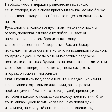
Необходимость держать равновесие выдернуло
ее из ступора, и она снова прислонилась как можно ближе
к шее своего скакуна, но Нёэнна то и дело оглядывалась
назад.
Рука схватила только воздух, гигант медленно поднял
голову, провожая взглядом их побег. Он застыл
на мгновение, а затем бросился вдогонку
с противоестественной скоростью. Бис-инг быстро
их нагнал, пытаясь схватить кого-то из всадников то одной,
то другой рукой, и только эти мимолетные задержки
позволяли оставаться буквально на полшага впереди. Асгем
снова бежал впереди и, кажется, снова сиял, хоть
и гораздо тусклее, чем раньше.
Скалы крошились под весом гиганта, и падающие камни
в сочетании с огромными ладонями, раз за разом
пробующими поймать кого-то из друзей, превращали
их побег в какую-то кошмарную полосу препятствий. Кто-
то из микаршушей взвыл, когда по нему попал один
из камней, на спину Нёэнны, и, она не сомневалась,