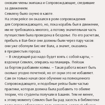
сновали члены экипажа и Сопровождающие, следившие
за движением.
Севклеху было скучно в каюте.
На этом рейсе он оказался в роли сопровождения
для Сопровождающего, но, пока корабль был в движении,
им не требовалось многого, а потому значительная часть
путешествия была проведена в безделье. По его расчетам,
прибыть в Вал-бисе они должны были через пару часов:
они уже обогнули Бис-инг Вала, а значит, оказались
в предместьях города.
— В следующий раз надо будет взять с собой карты, —
вздохнул Севклех, опираясь на планширь. Пейзаж
за бортом разбавили холмы. — Такая работа может быть
сколько угодно почетной, но от скуки это не избавляет.
Сам он только начал свое обучение на полноценного
Сопровождающего, и подобные рейсы были частью
практики, которая должна была разбавить то обилие
теории, что студенты получали в Башнях. Тем не менее,
к этому моменту Севклех был бы рад засесть в библиотеке