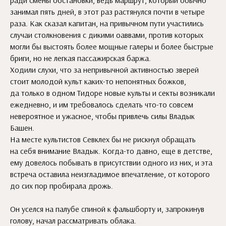
ради смены обстановки, ведь маршрут, который обычно
занимал пять дней, в этот раз растянулся почти в четыре
раза. Как сказал капитан, на привычном пути участились
случаи столкновения с дикими оаввами, против которых
могли бы выстоять более мощные галеры и более быстрые
бриги, но не легкая пассажирская баржа.
Ходили слухи, что за непривычной активностью зверей
стоит молодой культ каких-то непонятных божков,
да только в одном Тидоре новые культы и секты возникали
ежедневно, и им требовалось сделать что-то совсем
невероятное и ужасное, чтобы привлечь силы Владык
Башен.
На месте культистов Севклех бы не рискнул обращать
на себя внимание Владык. Когда-то давно, еще в детстве,
ему довелось побывать в присутствии одного из них, и эта
встреча оставила неизгладимое впечатление, от которого
до сих пор пробирала дрожь.
Он уселся на палубе спиной к фальшборту и, запрокинув
голову, начал рассматривать облака.