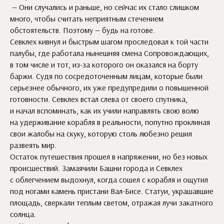
— Они случались и раньше, но сейчас их стало слишком
много, чтобы считать неприятным стечением
обстоятельств. Поэтому — будь на готове.
Севклех кивнул и быстрым шагом проследовал к той части
палубы, где работала нынешняя смена Сопровождающих,
в том числе и тот, из-за которого он оказался на борту
баржи. Судя по сосредоточенным лицам, которые были
серьезнее обычного, их уже предупредили о повышенной
готовности. Севклех встал слева от своего спутника,
и начал вспоминать, как их учили направлять свою волю
на удерживание корабля в реальности, попутно проклиная
свои жалобы на скуку, которую столь любезно решил
развеять мир.
Остаток путешествия прошел в напряжении, но без новых
происшествий. Замаячили Башни города и Севклех
с облегчением выдохнул, когда сошел с корабля и ощутил
под ногами камень пристани Вал-Бисе. Статуи, украшавшие
площадь, сверкали теплым светом, отражая лучи закатного
солнца.