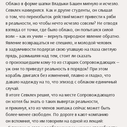
Облако в форме шапки Владыки Башен мигнуло и исчезло.
Севклех нахмурился. Как и другие студенты, он слышал
о том, что переизбыток
действий
может привести к ряби
в реальности, но чтобы нечто исчезло совсем? Не отводя
взгляда от точки, где было облако, он попытался силой
воли — как их учили — вернуть природное явление обратно.
Явление возвращаться не спешило, и молодой человек
в задумчивости подергал свою упавшую на глаза светлую
прядь, размышляя над тем, стоит ли сказать
о произошедшем кому-то из старших Сопровождающих —
уж они то приведут реальность в порядок! При этом
корабль двигался без изменений, плавно и гладко, что
давало надежду на то, что эпизод с облаком единичный
случай.
В итоге Севклех решил, что на месте Сопровождающего
он хотел бы знать о таких вывертах реальности,
и прикинул, кто из членов экипажа сейчас может быть
более-менее свободен. По дороге в кают-компанию
он вспомнил, что им говорили на одной из лекций: