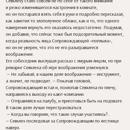
Севклеху стало совсем не по себе от такого внимания
и резко изменившегося настроения в комнате,
но он постарался взять себя в руки и подробно пересказал,
как заметил то злополучное облако, как и то, что одного
намерения вернуть его оказалось недостаточно. Подумав,
он добавил, что сейчас тоже был подозрительный момент,
когда реальность лица Сопровождающей «поплыла»,
но он не уверен, что это не его разыгравшееся
воображение.
Его собеседник выслушал рассказ с хмурым лицом, но при
ремарке Севклеха об игре воображения усмехнулся.
— Не забывай, в нашем деле воображение — инструмент,
а значит, не подводит. — Покачав головой,
Сопровождающий встал и, похлопав Севклеха по плечу,
направился к выходу из кают-компании.
— Отправляйся на палубу, и приготовься быть на подхвате.
В таком деле лучше перестраховаться.
— Когда вы говорили, что такие случаи участились?..
— Севклех последовал за Сопровождающим по лестнице
наверх.