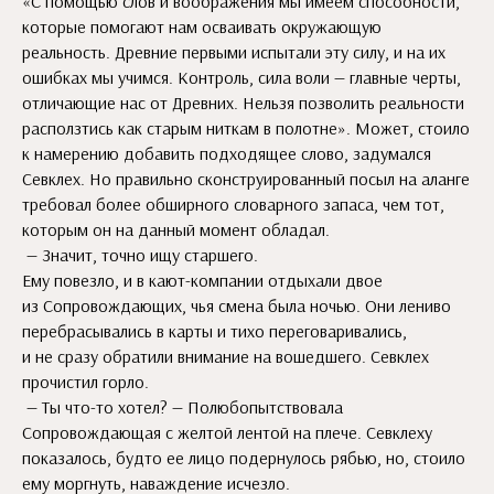
«С помощью слов и воображения мы имеем способности,
которые помогают нам осваивать окружающую
реальность. Древние первыми испытали эту силу, и на их
ошибках мы учимся. Контроль, сила воли — главные черты,
отличающие нас от Древних. Нельзя позволить реальности
расползтись как старым ниткам в полотне». Может, стоило
к намерению добавить подходящее слово, задумался
Севклех. Но правильно сконструированный посыл на аланге
требовал более обширного словарного запаса, чем тот,
которым он на данный момент обладал.
— Значит, точно ищу старшего.
Ему повезло, и в кают-компании отдыхали двое
из Сопровождающих, чья смена была ночью. Они лениво
перебрасывались в карты и тихо переговаривались,
и не сразу обратили внимание на вошедшего. Севклех
прочистил горло.
— Ты что-то хотел? — Полюбопытствовала
Сопровождающая с желтой лентой на плече. Севклеху
показалось, будто ее лицо подернулось рябью, но, стоило
ему моргнуть, наваждение исчезло.